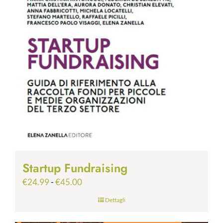
Startup Fundraising
Fascia
€
24.99
-
€
45.00
di
Dettagli
prezzo:
da