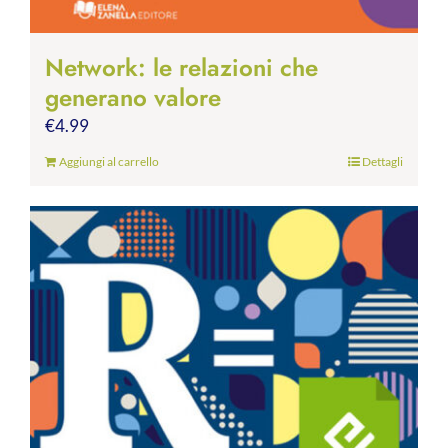
Network: le relazioni che
generano valore
€
4.99
Aggiungi al carrello
Dettagli