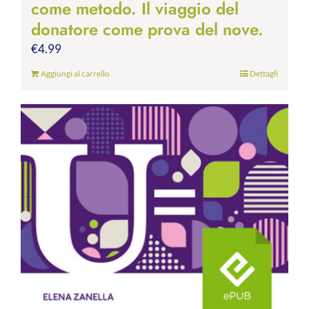
come metodo. Il viaggio del
donatore come prova del nove.
€
4.99
Aggiungi al carrello
Dettagli