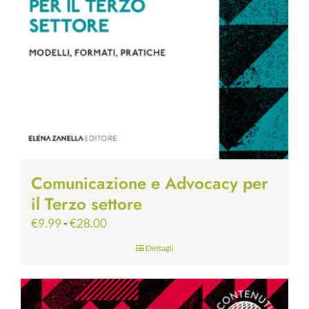
Comunicazione e Advocacy per
il Terzo settore
Fascia
€
9.99
-
€
28.00
di
Dettagli
prezzo:
da
€9.99
a