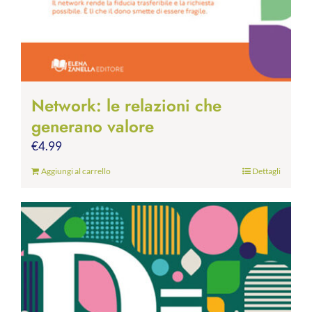
Network: le relazioni che
generano valore
€
4.99
Aggiungi al carrello
Dettagli