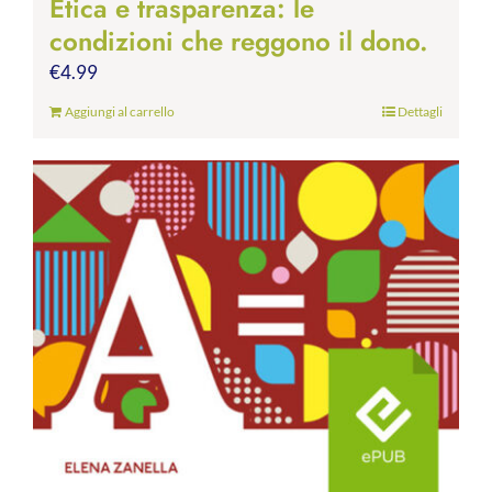
Etica e trasparenza: le
condizioni che reggono il dono.
€
4.99
Aggiungi al carrello
Dettagli