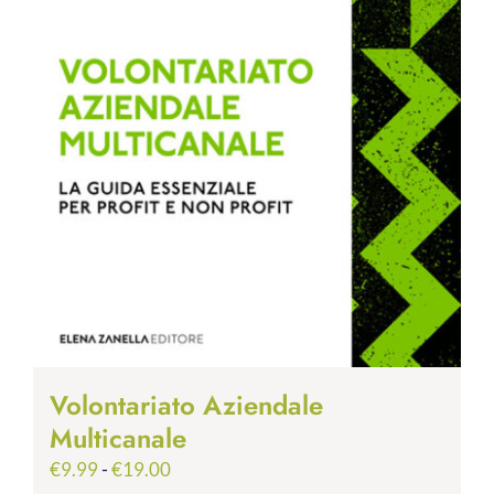
Volontariato Aziendale
Multicanale
Fascia
€
9.99
-
€
19.00