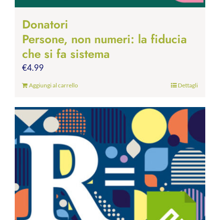
Donatori
Persone, non numeri: la fiducia
che si fa sistema
€
4.99
Aggiungi al carrello
Dettagli