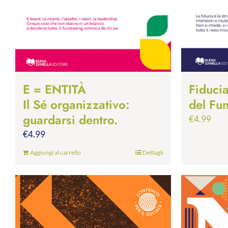
E = ENTITÀ
Fiducia
Il Sé organizzativo:
del Fu
guardarsi dentro.
€
4.99
€
4.99
Aggiungi al carrello
Dettagli