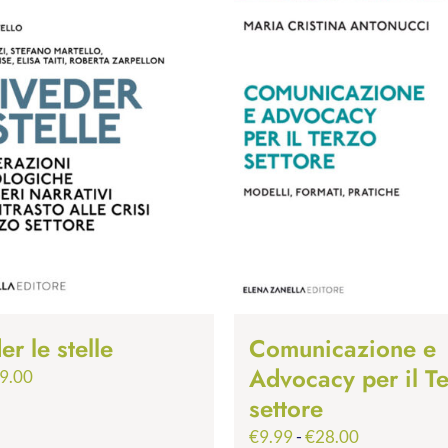
er le stelle
Comunicazione e
Advocacy per il T
Fascia
9.00
di
settore
prezzo:
Fascia
€
9.99
-
€
28.00