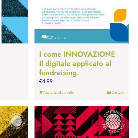
I come INNOVAZIONE
Il digitale applicato al
fundraising.
€
4.99
Aggiungi al carrello
Dettagli