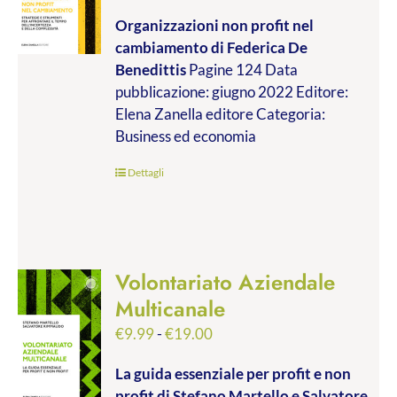
di
Organizzazioni non profit nel
prezzo:
cambiamento
di Federica De
da
Benedittis
Pagine 124 Data
€9.99
pubblicazione: giugno 2022 Editore:
a
Elena Zanella editore Categoria:
€17.00
Business ed economia
Dettagli
Volontariato Aziendale
Multicanale
Fascia
€
9.99
-
€
19.00
di
La guida essenziale per profit e non
prezzo:
profit
di Stefano Martello e Salvatore