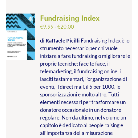
Fundraising Index
Fascia
€
9.99
-
€
20.00
di
di Raffaele Picilli
Fundraising Index è lo
prezzo:
strumento necessario per chi vuole
da
iniziare a fare fundraising o migliorare le
€9.99
proprie tecniche: face to face, il
a
telemarketing, il fundraising online, i
€20.00
lasciti testamentari, l’organizzazione di
eventi, il direct mail, il 5 per 1000, le
sponsorizzazioni e molto altro. Tutti
elementi necessari per trasformare un
donatore occasionale in un donatore
regolare. Non da ultimo, nel volume un
capitolo è dedicato al people raising e
all’importanza della misurazione