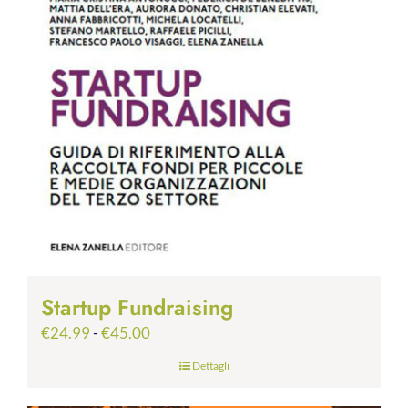
Startup Fundraising
Fascia
€
24.99
-
€
45.00
di
Dettagli
prezzo:
da