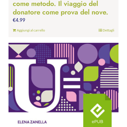
come metodo. Il viaggio del
donatore come prova del nove.
€
4.99
Aggiungi al carrello
Dettagli