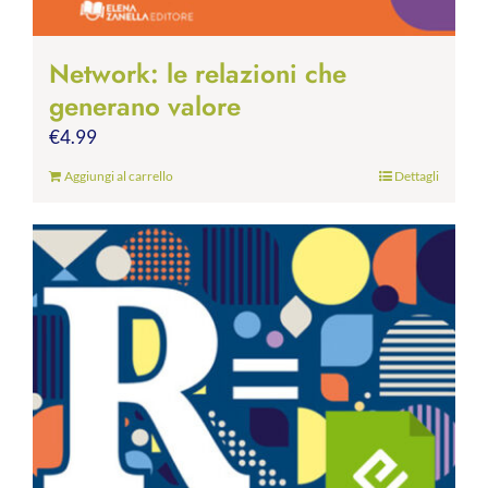
Network: le relazioni che
generano valore
€
4.99
Aggiungi al carrello
Dettagli