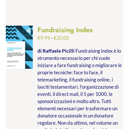
Fundraising Index
Fascia
€
9.99
-
€
20.00
di
di Raffaele Picilli
Fundraising Index è lo
prezzo:
strumento necessario per chi vuole
da
iniziare a fare fundraising o migliorare le
€9.99
proprie tecniche: face to face, il
a
telemarketing, il fundraising online, i
€20.00
lasciti testamentari, l’organizzazione di
eventi, il direct mail, il 5 per 1000, le
sponsorizzazioni e molto altro. Tutti
elementi necessari per trasformare un
donatore occasionale in un donatore
regolare. Non da ultimo, nel volume un