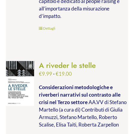
capitolo è dedicato al people raising e
all’importanza della misurazione
d’impatto.
Dettagli
A riveder le stelle
Fascia
€
9.99
-
€
19.00
di
Considerazioni metodologiche e
prezzo:
riverberi narrativi sul contrasto alle
da
crisi nel Terzo settore
AA.VV di Stefano
€9.99
Martello (a cura di) Contributi di Giulia
a
Armuzzi, Stefano Martello, Roberto
€19.00
Scalise, Elisa Taiti, Roberta Zarpellon