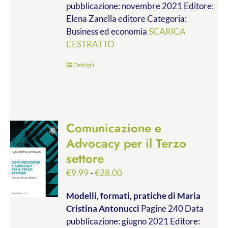
pubblicazione: novembre 2021 Editore:
a
Elena Zanella editore Categoria:
€19.00
Business ed economia
SCARICA
L'ESTRATTO
Dettagli
Comunicazione e
Advocacy per il Terzo
settore
Fascia
€
9.99
-
€
28.00
di
Modelli, formati, pratiche
di Maria
prezzo:
Cristina Antonucci
Pagine 240 Data
da
pubblicazione: giugno 2021 Editore:
€9.99