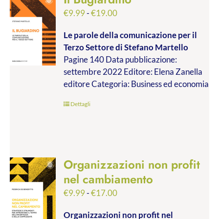
Fascia
€
9.99
-
€
19.00
di
Le parole della comunicazione per il
prezzo:
Terzo Settore
di Stefano Martello
da
Pagine 140 Data pubblicazione:
€9.99
settembre 2022 Editore: Elena Zanella
a
editore Categoria: Business ed economia
€19.00
Dettagli
Organizzazioni non profit
nel cambiamento
Fascia
€
9.99
-
€
17.00
di
Organizzazioni non profit nel
prezzo: