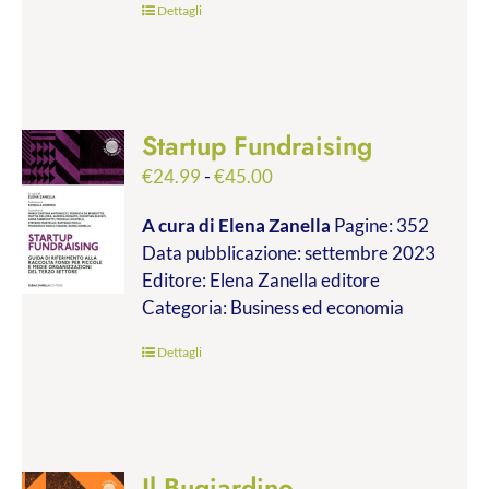
Dettagli
Startup Fundraising
Fascia
€
24.99
-
€
45.00
di
A cura di Elena Zanella
Pagine: 352
prezzo:
Data pubblicazione: settembre 2023
da
Editore: Elena Zanella editore
€24.99
Categoria: Business ed economia
a
€45.00
Dettagli
Il Bugiardino