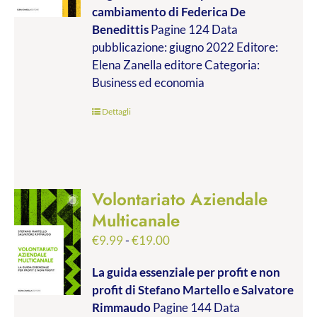
cambiamento
di Federica De
da
Benedittis
Pagine 124 Data
€9.99
pubblicazione: giugno 2022 Editore:
a
Elena Zanella editore Categoria:
€17.00
Business ed economia
Dettagli
Volontariato Aziendale
Multicanale
Fascia
€
9.99
-
€
19.00
di
La guida essenziale per profit e non
prezzo:
profit
di Stefano Martello e Salvatore
da
Rimmaudo
Pagine 144 Data
€9.99