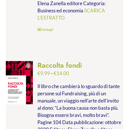
Elena Zanella editore Categoria:
a
Business ed economia
SCARICA
€28.00
L'ESTRATTO
Dettagli
Raccolta fondi
Fascia
€
9.99
-
€
14.00
di
Il libro che cambierà lo sguardo di tante
prezzo:
persone sul Fundraising, più di un
da
manuale, un viaggio nell’arte dell’invito
€9.99
al dono: “La buona causa non basta più.
a
Bisogna essere bravi, molto bravi”.
€14.00
Pagine 104 Data pubblicazione: ottobre