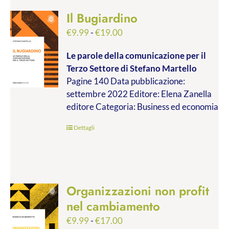
Il Bugiardino
Fascia
€
9.99
-
€
19.00
di
Le parole della comunicazione per il
prezzo:
Terzo Settore
di Stefano Martello
da
Pagine 140 Data pubblicazione:
€9.99
settembre 2022 Editore: Elena Zanella
a
editore Categoria: Business ed economia
€19.00
Dettagli
Organizzazioni non profit
nel cambiamento
Fascia
€
9.99
-
€
17.00