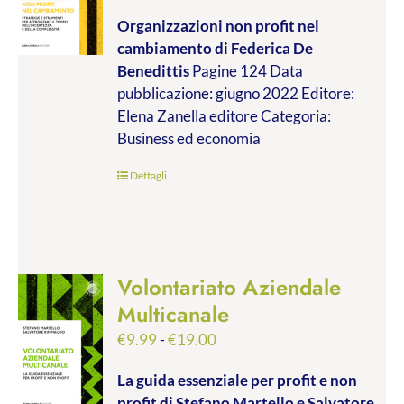
di
Organizzazioni non profit nel
prezzo:
cambiamento
di Federica De
da
Benedittis
Pagine 124 Data
€9.99
pubblicazione: giugno 2022 Editore:
a
Elena Zanella editore Categoria:
€17.00
Business ed economia
Dettagli
Volontariato Aziendale
Multicanale
Fascia
€
9.99
-
€
19.00
di
La guida essenziale per profit e non
prezzo:
profit
di Stefano Martello e Salvatore