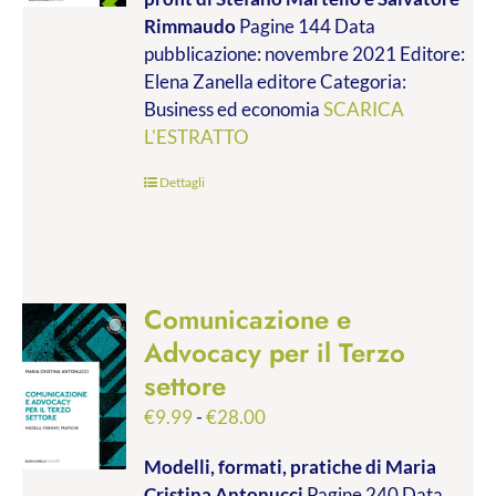
da
Rimmaudo
Pagine 144 Data
€9.99
pubblicazione: novembre 2021 Editore:
a
Elena Zanella editore Categoria:
€19.00
Business ed economia
SCARICA
L'ESTRATTO
Dettagli
Comunicazione e
Advocacy per il Terzo
settore
Fascia
€
9.99
-
€
28.00
di
Modelli, formati, pratiche
di Maria
prezzo:
Cristina Antonucci
Pagine 240 Data