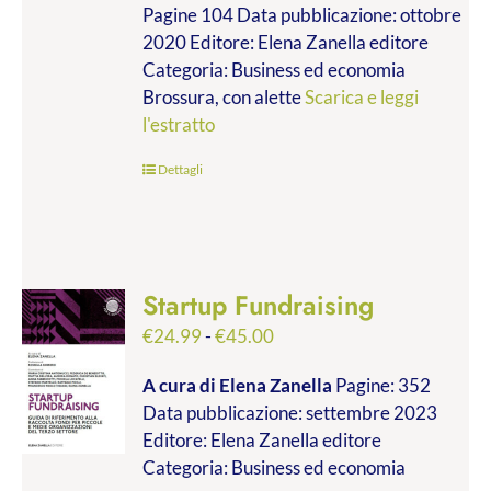
Pagine 104 Data pubblicazione: ottobre
2020 Editore: Elena Zanella editore
Categoria: Business ed economia
Brossura, con alette
Scarica e leggi
l'estratto
Dettagli
Startup Fundraising
Fascia
€
24.99
-
€
45.00
di
A cura di Elena Zanella
Pagine: 352
prezzo:
Data pubblicazione: settembre 2023
da
Editore: Elena Zanella editore
€24.99
Categoria: Business ed economia
a