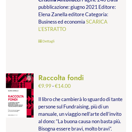
da
pubblicazione: giugno 2021 Editore:
€9.99
Elena Zanella editore Categoria:
a
Business ed economia
SCARICA
€28.00
L'ESTRATTO
Dettagli
Raccolta fondi
Fascia
€
9.99
-
€
14.00
di
Il libro che cambierà lo sguardo di tante
prezzo:
persone sul Fundraising, più di un
da
manuale, un viaggio nell’arte dell’invito
€9.99
al dono: “La buona causa non basta più.
a
Bisogna essere bravi, molto bravi”.
€14.00