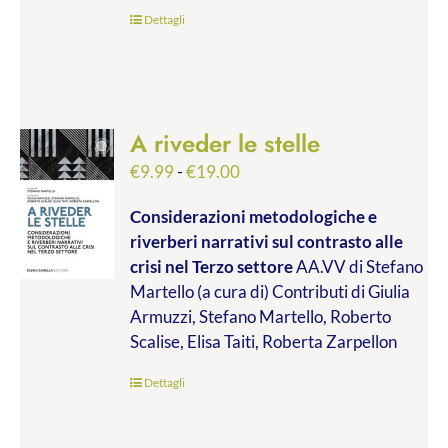
€45.00
Dettagli
A riveder le stelle
Fascia
€
9.99
-
€
19.00
di
Considerazioni metodologiche e
prezzo:
riverberi narrativi sul contrasto alle
da
crisi nel Terzo settore
AA.VV di Stefano
€9.99
Martello (a cura di) Contributi di Giulia
a
Armuzzi, Stefano Martello, Roberto
€19.00
Scalise, Elisa Taiti, Roberta Zarpellon
Dettagli