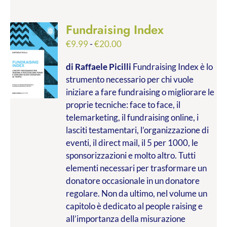
Fundraising Index
Fascia
€
9.99
-
€
20.00
di
di Raffaele Picilli
Fundraising Index è lo
prezzo:
strumento necessario per chi vuole
da
iniziare a fare fundraising o migliorare le
€9.99
proprie tecniche: face to face, il
a
telemarketing, il fundraising online, i
€20.00
lasciti testamentari, l’organizzazione di
eventi, il direct mail, il 5 per 1000, le
sponsorizzazioni e molto altro. Tutti
elementi necessari per trasformare un
donatore occasionale in un donatore
regolare. Non da ultimo, nel volume un
capitolo è dedicato al people raising e
all’importanza della misurazione