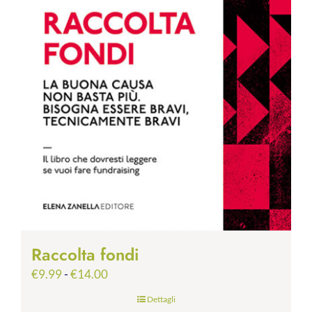
Raccolta fondi
Fascia
€
9.99
-
€
14.00
di
Dettagli
prezzo: