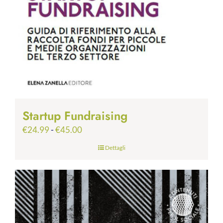
Startup Fundraising
Fascia
€
24.99
-
€
45.00
di
Dettagli
prezzo:
da
€24.99
a
€45.00