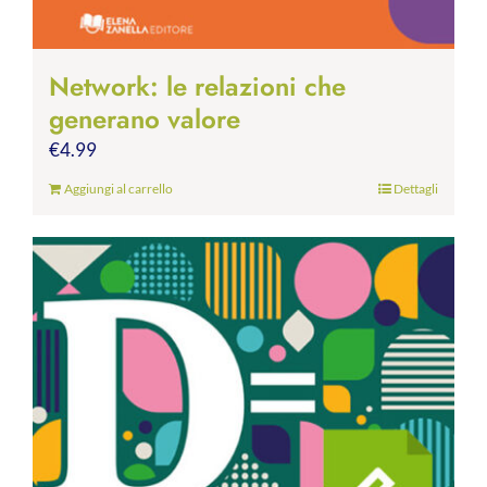
Network: le relazioni che
generano valore
€
4.99
Aggiungi al carrello
Dettagli