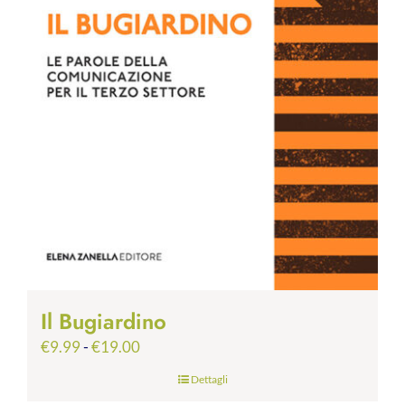
Il Bugiardino
Fascia
€
9.99
-
€
19.00
di
Dettagli
prezzo: