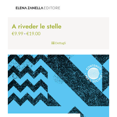
A riveder le stelle
Fascia
€
9.99
-
€
19.00
di
Dettagli
prezzo:
da
€9.99
a
€19.00