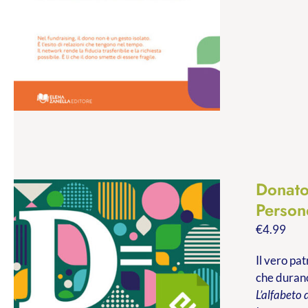
Donato
Persone
€
4.99
Il vero pa
che durano
L’alfabeto 