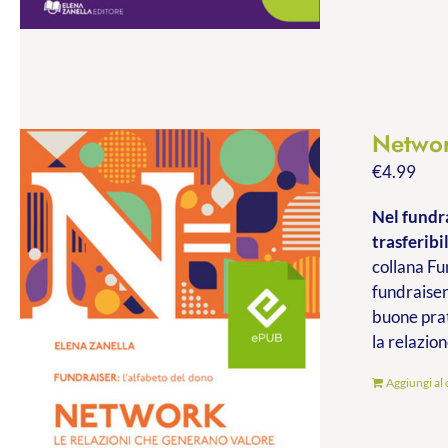
Networ
€
4.99
Nel fundra
trasferibil
collana Fu
fundraiser
buone prat
la relazion
Aggiungi al 