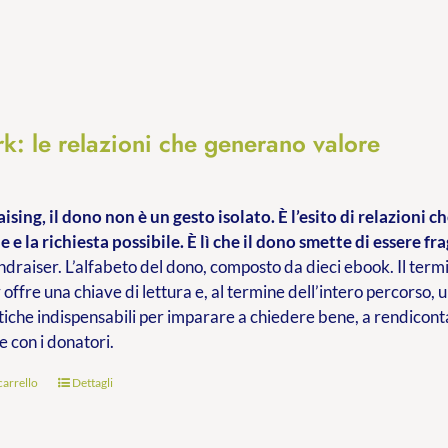
k: le relazioni che generano valore
ising, il dono non è un gesto isolato. È l’esito di relazioni 
e e la richiesta possibile. È lì che il dono smette di essere fra
ndraiser. L’alfabeto del dono, composto da dieci ebook. Il termi
 offre una chiave di lettura e, al termine dell’intero percorso, 
iche indispensabili per imparare a chiedere bene, a rendiconta
e con i donatori.
carrello
Dettagli