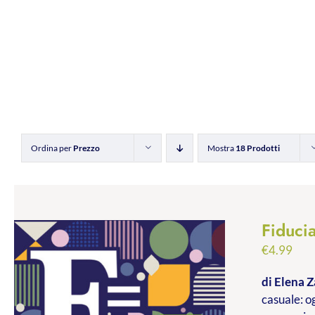
Ordina per
Prezzo
Mostra
18 Prodotti
Fiducia
€
4.99
di Elena Z
casuale: og