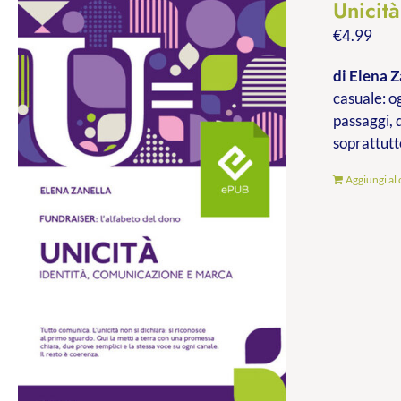
Unicit
€
4.99
di Elena Z
casuale: og
passaggi, 
soprattutt
Aggiungi al 