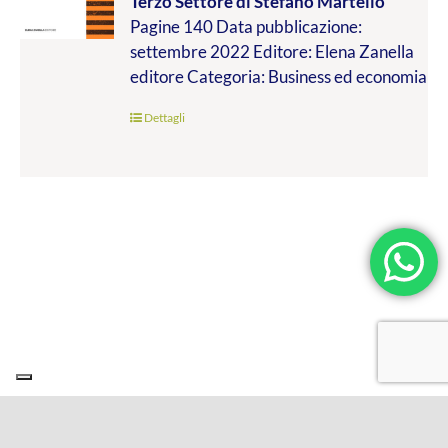
Terzo Settore
di Stefano Martello
da
Pagine 140 Data pubblicazione:
€9.99
settembre 2022 Editore: Elena Zanella
a
editore Categoria: Business ed economia
€19.00
Dettagli