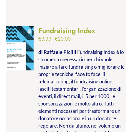
Fundraising Index
Fascia
€
9.99
-
€
20.00
di
di Raffaele Picilli
Fundraising Index è lo
prezzo:
strumento necessario per chi vuole
da
iniziare a fare fundraising o migliorare le
€9.99
proprie tecniche: face to face, il
a
telemarketing, il fundraising online, i
€20.00
lasciti testamentari, l’organizzazione di
eventi, il direct mail, il 5 per 1000, le
sponsorizzazioni e molto altro. Tutti
elementi necessari per trasformare un
donatore occasionale in un donatore
regolare. Non da ultimo, nel volume un