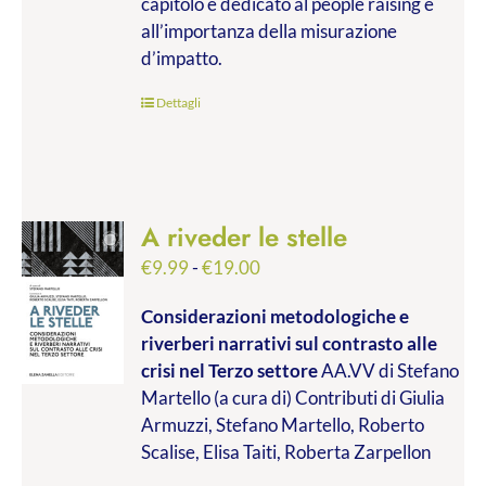
capitolo è dedicato al people raising e
all’importanza della misurazione
d’impatto.
Dettagli
A riveder le stelle
Fascia
€
9.99
-
€
19.00
di
Considerazioni metodologiche e
prezzo:
riverberi narrativi sul contrasto alle
da
crisi nel Terzo settore
AA.VV di Stefano
€9.99
Martello (a cura di) Contributi di Giulia
a
Armuzzi, Stefano Martello, Roberto
€19.00
Scalise, Elisa Taiti, Roberta Zarpellon