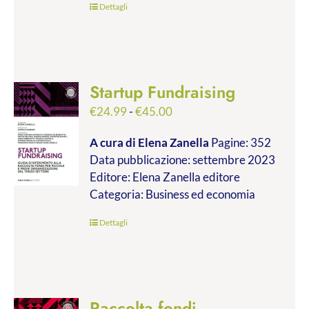
Dettagli
Startup Fundraising
Fascia
€
24.99
-
€
45.00
di
A cura di Elena Zanella
Pagine: 352
prezzo:
Data pubblicazione: settembre 2023
da
Editore: Elena Zanella editore
€24.99
Categoria: Business ed economia
a
€45.00
Dettagli
Raccolta fondi