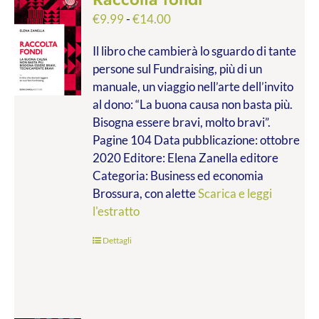
Fascia
€
9.99
-
€
14.00
di
Il libro che cambierà lo sguardo di tante
prezzo:
persone sul Fundraising, più di un
da
manuale, un viaggio nell’arte dell’invito
€9.99
al dono: “La buona causa non basta più.
a
Bisogna essere bravi, molto bravi”.
€14.00
Pagine 104 Data pubblicazione: ottobre
2020 Editore: Elena Zanella editore
Categoria: Business ed economia
Brossura, con alette
Scarica e leggi
l'estratto
Dettagli