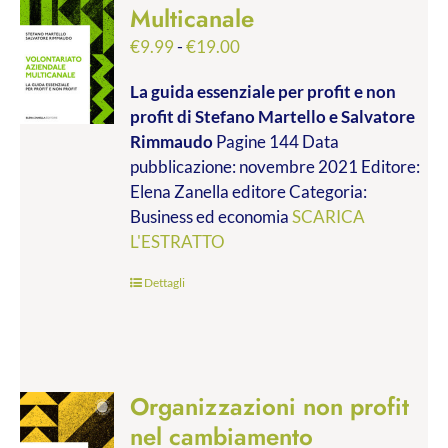
Multicanale
Fascia
€
9.99
-
€
19.00
di
La guida essenziale per profit e non
prezzo:
profit
di Stefano Martello e Salvatore
da
Rimmaudo
Pagine 144 Data
€9.99
pubblicazione: novembre 2021 Editore:
a
Elena Zanella editore Categoria:
€19.00
Business ed economia
SCARICA
L'ESTRATTO
Dettagli
Organizzazioni non profit
nel cambiamento