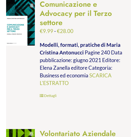
Comunicazione e
Advocacy per il Terzo
settore
Fascia
€
9.99
-
€
28.00
di
Modelli, formati, pratiche
di Maria
prezzo:
Cristina Antonucci
Pagine 240 Data
da
pubblicazione: giugno 2021 Editore:
€9.99
Elena Zanella editore Categoria:
a
Business ed economia
SCARICA
€28.00
L'ESTRATTO
Dettagli
Volontariato Aziendale