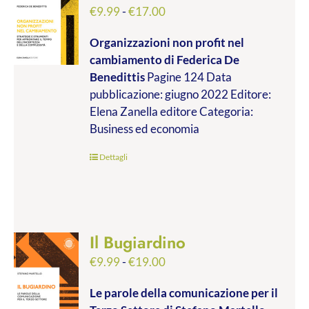
Fascia
€
9.99
-
€
17.00
di
Organizzazioni non profit nel
prezzo:
cambiamento
di Federica De
da
Benedittis
Pagine 124 Data
€9.99
pubblicazione: giugno 2022 Editore:
a
Elena Zanella editore Categoria:
€17.00
Business ed economia
Dettagli
Il Bugiardino
Fascia
€
9.99
-
€
19.00
di
Le parole della comunicazione per il
prezzo: